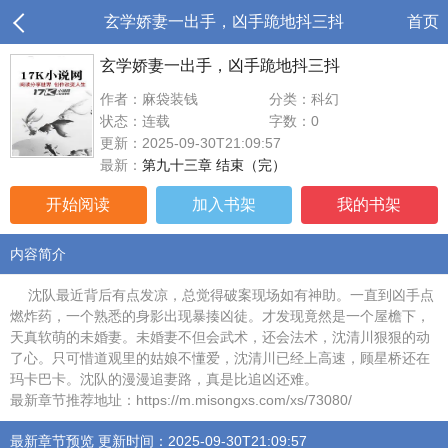
玄学娇妻一出手，凶手跪地抖三抖
首页
玄学娇妻一出手，凶手跪地抖三抖
作者：麻袋装钱
分类：科幻
状态：连载
字数：0
更新：2025-09-30T21:09:57
最新：
第九十三章 结束（完）
开始阅读
加入书架
我的书架
内容简介
沈队最近背后有点发凉，总觉得破案现场如有神助。一直到凶手点
燃炸药，一个熟悉的身影出现暴揍凶徒。才发现竟然是一个屋檐下，
天真软萌的未婚妻。未婚妻不但会武术，还会法术，沈清川狠狠的动
了心。只可惜道观里的姑娘不懂爱，沈清川已经上高速，顾星桥还在
玛卡巴卡。沈队的漫漫追妻路，真是比追凶还难。
最新章节推荐地址：https://m.misongxs.com/xs/73080/
最新章节预览 更新时间：2025-09-30T21:09:57