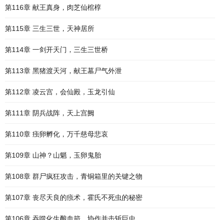
第116章 献王真身，肉芝仙棺椁
第115章 三生三世，天神居所
第114章 一剑开天门，三生三世桥
第113章 黑猪渡天河，献王墓尸气外泄
第112章 凌云宫，会仙殿，玉龙引仙
第111章 阴兵战阵，天上宫阙
第110章 痋卵孵化，万千慈母悲哀
第109章 山神？山魈，玉卵鬼胎
第108章 群尸疯狂攻击，青铜箱里的关键之物
第107章 丧尽天良的痋术，霍氏不死虫的秘密
第106章 吞噬化生酿血箭，协作并击斩巨虫