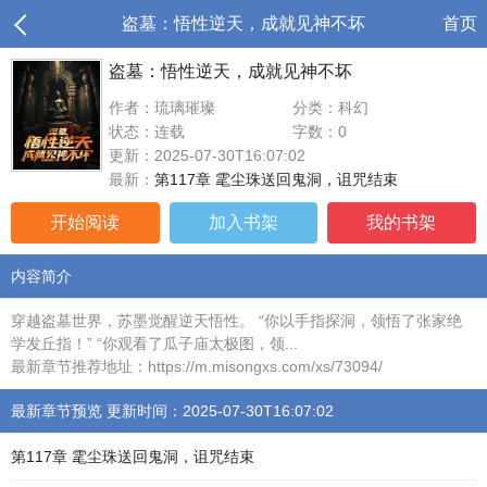
盗墓：悟性逆天，成就见神不坏
首页
盗墓：悟性逆天，成就见神不坏
作者：琉璃璀璨
分类：科幻
状态：连载
字数：0
更新：2025-07-30T16:07:02
最新：
第117章 雮尘珠送回鬼洞，诅咒结束
开始阅读
加入书架
我的书架
内容简介
穿越盗墓世界，苏墨觉醒逆天悟性。 “你以手指探洞，领悟了张家绝
学发丘指！” “你观看了瓜子庙太极图，领...
最新章节推荐地址：https://m.misongxs.com/xs/73094/
最新章节预览 更新时间：2025-07-30T16:07:02
第117章 雮尘珠送回鬼洞，诅咒结束