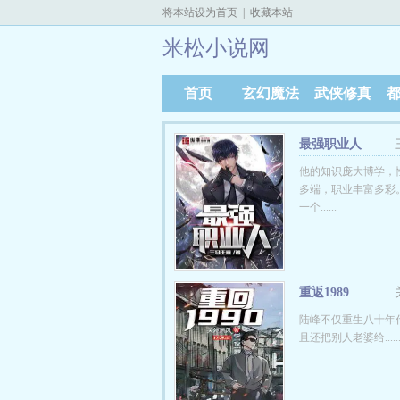
将本站设为首页
|
收藏本站
米松小说网
首页
玄幻魔法
武侠修真
最强职业人
他的知识庞大博学，
多端，职业丰富多彩
一个......
重返1989
陆峰不仅重生八十年
且还把别人老婆给........