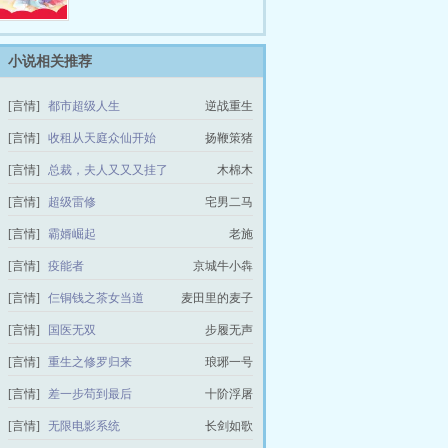
小说相关推荐
[言情]
都市超级人生
逆战重生
[言情]
收租从天庭众仙开始
扬鞭策猪
[言情]
总裁，夫人又又又挂了
木棉木
[言情]
超级雷修
宅男二马
[言情]
霸婿崛起
老施
[言情]
疫能者
京城牛小犇
[言情]
仨铜钱之茶女当道
麦田里的麦子
[言情]
国医无双
步履无声
[言情]
重生之修罗归来
琅琊一号
[言情]
差一步苟到最后
十阶浮屠
[言情]
无限电影系统
长剑如歌