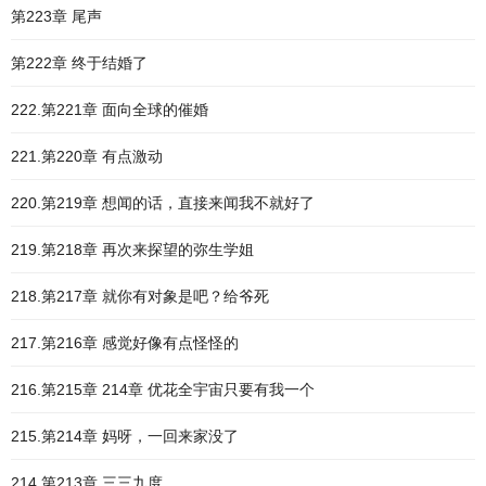
第223章 尾声
第222章 终于结婚了
222.第221章 面向全球的催婚
221.第220章 有点激动
220.第219章 想闻的话，直接来闻我不就好了
219.第218章 再次来探望的弥生学姐
218.第217章 就你有对象是吧？给爷死
217.第216章 感觉好像有点怪怪的
216.第215章 214章 优花全宇宙只要有我一个
215.第214章 妈呀，一回来家没了
214.第213章 三三九度