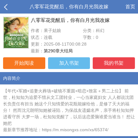
八零军花觉醒后，你有白月光我改嫁
首页
八零军花觉醒后，你有白月光我改嫁
作者：果子姑娘
分类：科幻
状态：连载
字数：0
更新：2025-08-11T00:08:28
最新：
第290章大结局
开始阅读
加入书架
我的书架
内容简介
【年代+军婚+追妻火葬场+破镜不重圆+暗恋+致富＋男二上位】 前
世，杜知知为追爱不惜从文工团转业，一心当家庭妇女 人人都说沈团
长负责任有担当 她这个只知情爱的花瓶能嫁给他，是修了天大的福
分！ 然而沈元朗明知她被诬陷，为保战友遗孀名声，亲手将杜知知押
进看守所 大梦一场，杜知知觉醒了，以后这恋爱脑谁爱当谁当！ 想让
她把
最新章节推荐地址：https://m.misongxs.com/xs/65374/