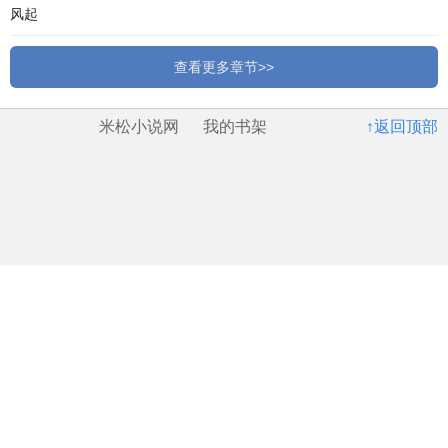
风起
查看更多章节>>
米松小说网
我的书架
↑返回顶部