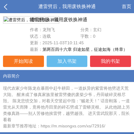
遭雷劈后，我用废铁换神通
首页
遭雷劈后，我用废铁换神通
作者：龙翔飞
分类：玄幻
状态：连载
字数：0
更新：2025-11-03T10:11:45
最新：
第两百四十六章 归途如星，征途如海（终章）
开始阅读
加入书架
我的书架
内容简介
现代农家少年陈龙在暴雨中赶牛耕田，一道妖异的紫雷将他劈进天荒
大陆。 醒来成了修真家族里被雷劈傻的废柴少爷，丹田破碎灵根尽
毁。 陈龙悲愤交加，对着天空竖起中指：“贼老天！” 话音刚落，一道
雷光从天而降，竟将他丹田里的碎石劈成了雷蟒灵根。 从此他踏上另
类修真路——别人苦修他挨雷劈，越劈越强。 进天雷武院那天，院长
看着
最新章节推荐地址：https://m.misongxs.com/xs/72916/