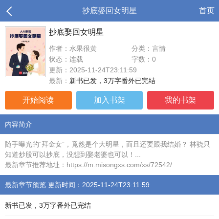
抄底娶回女明星
首页
抄底娶回女明星
作者：水果很黄
分类：言情
状态：连载
字数：0
更新：2025-11-24T23:11:59
最新：
新书已发，3万字番外已完结
开始阅读
加入书架
我的书架
内容简介
随手曝光的“拜金女”，竟然是个大明星，而且还要跟我结婚？ 林骁只
知道炒股可以抄底，没想到娶老婆也可以！...
最新章节推荐地址：https://m.misongxs.com/xs/72542/
最新章节预览 更新时间：2025-11-24T23:11:59
新书已发，3万字番外已完结