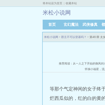
将本站设为首页
|
收藏本站
米松小说网
首页
玄幻魔法
武侠修真
米松小说网
>
郡主不可以登基吗？
> 第481章 
推荐阅读：
从一人之下开始的御风剑
怀揣小福星，流
等那个气定神闲的女子终
烂西瓜似的，红的白的黄