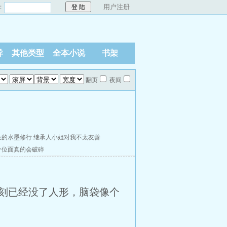
：
用户注册
异
其他类型
全本小说
书架
翻页
夜间
生的水墨修行
继承人小姐对我不太友善
个位面真的会破碎
刻已经没了人形，脑袋像个