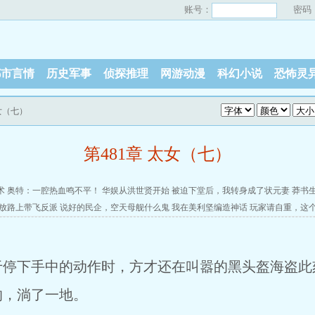
账号：
密码
都市言情
历史军事
侦探推理
网游动漫
科幻小说
恐怖灵
太女（七）
第481章 太女（七）
术
奥特：一腔热血鸣不平！
华娱从洪世贤开始
被迫下堂后，我转身成了状元妻
莽书
放路上带飞反派
说好的民企，空天母舰什么鬼
我在美利坚编造神话
玩家请自重，这
于停下手中的动作时，方才还在叫嚣的黑头盔海盗此
的，淌了一地。