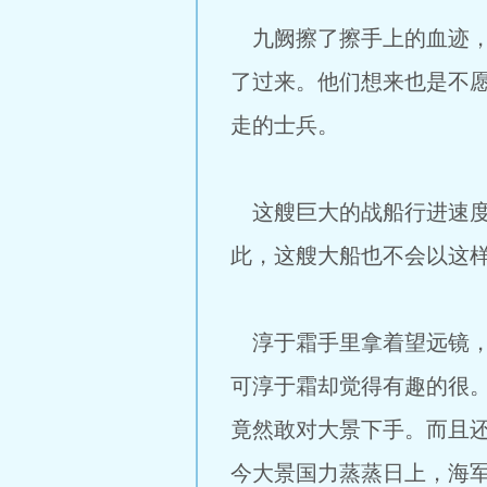
九阙擦了擦手上的血迹，
了过来。他们想来也是不
走的士兵。
这艘巨大的战船行进速度
此，这艘大船也不会以这
淳于霜手里拿着望远镜，
可淳于霜却觉得有趣的很
竟然敢对大景下手。而且
今大景国力蒸蒸日上，海