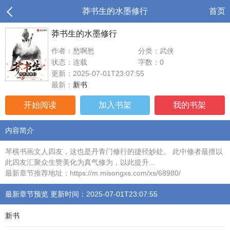
莽书生的水墨修行
首页
莽书生的水墨修行
作者：愁啊愁
分类：武侠
状态：连载
字数：0
更新：2025-07-01T23:07:55
最新：
新书
开始阅读
加入书架
我的书架
内容简介
琴棋书画文人四友，这也是丹青门修行的捷径妙处。 此中修者最擅以
此四友汇聚众生赞美化为真气修为，以此提升...
最新章节推荐地址：https://m.misongxs.com/xs/68980/
最新章节预览 更新时间：2025-07-01T23:07:55
新书