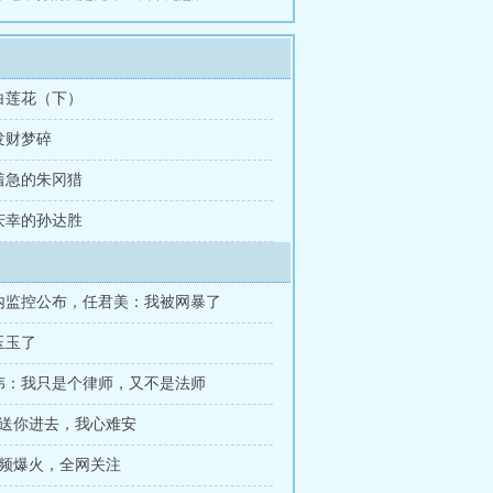
 白莲花（下）
 发财梦碎
 着急的朱冈猎
 庆幸的孙达胜
车内监控公布，任君美：我被网暴了
玉玉了
张伟：我只是个律师，又不是法师
不送你进去，我心难安
视频爆火，全网关注