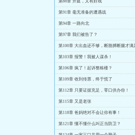
第88章 开庭，又有好戏
第91章 毫无准备的遭遇战
第94章 一路向北
第97章 我们被告了？
第100章 大出血还不够，断胳膊断腿才满
第103章 报警！我被人谋杀！
第106章 疯了！起诉整栋楼？
第109章 收到传票，终于慌了
第112章 只要证据充足，零口供办你！
第115章 又是老张
第118章 爸妈绝对不会让你有事！
第121章 懂不懂什么叫正当防卫？
第124章 一家三口共用一个脑子