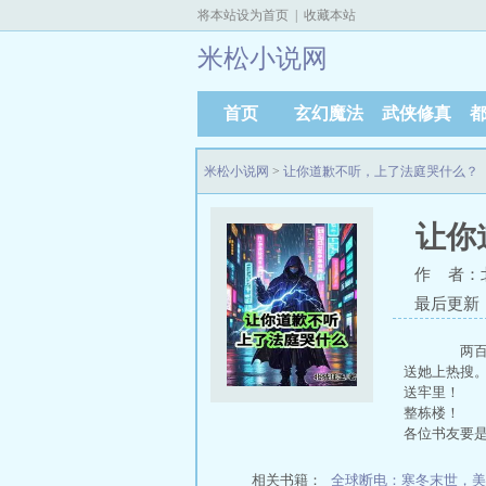
将本站设为首页
|
收藏本站
米松小说网
首页
玄幻魔法
武侠修真
米松小说网
>
让你道歉不听，上了法庭哭什么？
让你
作 者：
最后更新：20
两百斤
送她上热搜
送牢里！ 
整栋楼！ 
各位书友要
相关书籍：
全球断电：寒冬末世，美