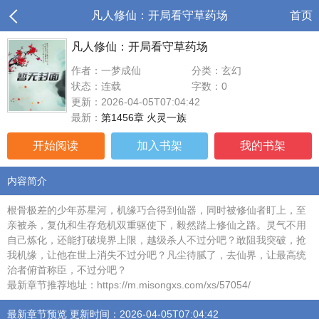
凡人修仙：开局看守草药场
首页
凡人修仙：开局看守草药场
作者：一梦成仙
分类：玄幻
状态：连载
字数：0
更新：2026-04-05T07:04:42
最新：
第1456章 火灵一族
开始阅读
加入书架
我的书架
内容简介
根骨极差的少年苏星河，机缘巧合得到仙器，同时被修仙者盯上，至
亲被杀，复仇和生存危机双重驱使下，毅然踏上修仙之路。灵气不用
自己炼化，还能打破境界上限，越级杀人不过分吧？敢阻我突破，抢
我机缘，让他在世上消失不过分吧？凡尘待腻了，去仙界，让最高统
治者俯首称臣，不过分吧？
最新章节推荐地址：https://m.misongxs.com/xs/57054/
最新章节预览 更新时间：2026-04-05T07:04:42