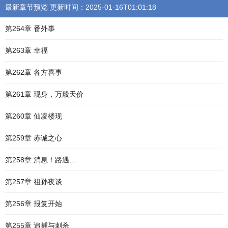
最新章节预览 更新时间：2025-01-16T01:01:18
第264章 番外事
第263章 幸福
第262章 各方喜事
第261章 现身，万般天价
第260章 仙凌楼现
第259章 赤诚之心
第258章 消息！路遇…
第257章 祖孙夜谈
第256章 报复开始
第255章 追捕与刺杀