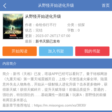
从野怪开始进化升级
首页
从野怪开始进化升级
作者：命给你行不行
分类：侦探
状态：完结
字数：0
更新：2023-07-26T17:07:00
最新：
新书天陨已发布
开始阅读
加入书架
我的书架
内容简介
简介：新书《天相》已发，塔读APP已经可以看到了。量子转移网游
《九重天域》第一重天域震撼开启，上线一天便迅速火爆全球。陆晨
意外失去人物角色，开始从一级豺狼人进化升级？击杀更多物种，获
得新天赋！获得天赋碎片，提升天赋等级！前缀品质提升，普通的，
强壮的，特别强壮的……基础属性一路狂飙！玩家A：那野怪的前缀
有两百多米那么
最新章节推荐地址：https://m.misongxs.com/xs/3830/