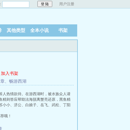
：
用户注册
异
其他类型
全本小说
书架
加入书架
八章、畅游西湖
等人热情款待。在游西湖时，被水族众人请
鱼精则答应帮助法海脱离蟹壳还原，黑鱼精
苏小小、济公、白娘子、岳飞、武松、丁阳
推荐哦！
传