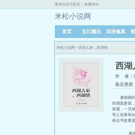
将本站设为首页
|
收藏本站
米松小说网
首页
玄幻魔法
武侠修真
米松小说网
>
西湖人家，西湖情
西湖
作 者：
最后更新：20
暑假期
到湖底参观
发愿，一旦
等人在鲁班
各位书友要
相