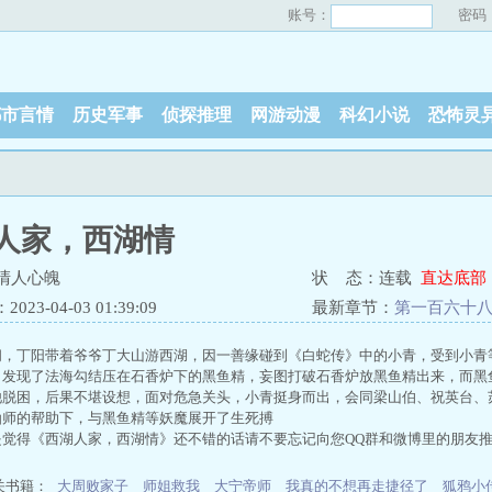
账号：
密码
都市言情
历史军事
侦探推理
网游动漫
科幻小说
恐怖灵
人家，西湖情
清人心魄
状 态：连载
直达底部
23-04-03 01:39:09
最新章节：
第一百六十
间，丁阳带着爷爷丁大山游西湖，因一善缘碰到《白蛇传》中的小青，受到小青
，发现了法海勾结压在石香炉下的黑鱼精，妄图打破石香炉放黑鱼精出来，而黑
他脱困，后果不堪设想，面对危急关头，小青挺身而出，会同梁山伯、祝英台、
仙师的帮助下，与黑鱼精等妖魔展开了生死搏
是觉得《西湖人家，西湖情》还不错的话请不要忘记向您QQ群和微博里的朋友
关书籍：
大周败家子
师姐救我
大宁帝师
我真的不想再走捷径了
狐鸦小