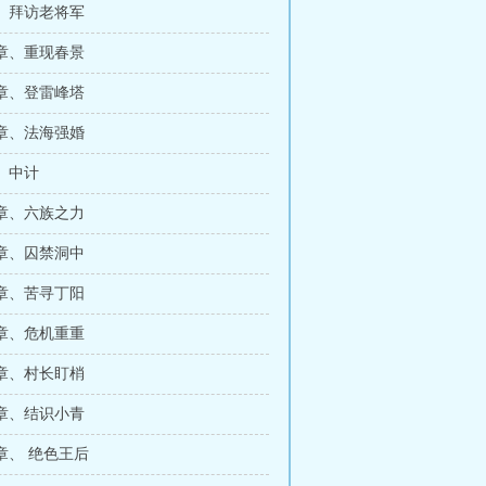
、拜访老将军
章、重现春景
章、登雷峰塔
章、法海强婚
、中计
章、六族之力
章、囚禁洞中
章、苦寻丁阳
章、危机重重
章、村长盯梢
章、结识小青
章、 绝色王后