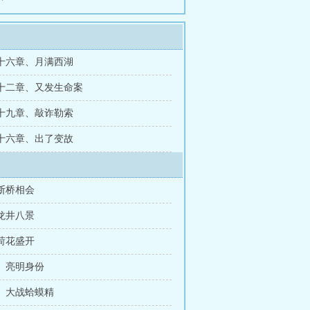
十六章、月满西湖
十二章、又发生命案
十九章、敲诈勒索
十六章、出了变故
断桥相会
龙井八景
荷花盛开
、亮明身份
、大战蛤蟆精