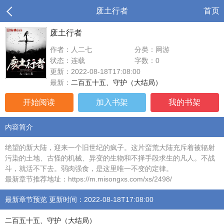
废土行者
首页
废土行者
作者：人二七
分类：网游
状态：连载
字数：0
更新：2022-08-18T17:08:00
最新：
二百五十五、守护（大结局）
开始阅读
加入书架
我的书架
内容简介
绝望的新大陆，迎来一个旧世纪的疯子。这片蛮荒大陆充斥着被辐射
污染的土地、古怪的机械、异变的生物和不择手段求生的凡人。不战
斗，就活不下去。弱肉强食，是这里唯一不变的定律。
最新章节推荐地址：https://m.misongxs.com/xs/2498/
最新章节预览 更新时间：2022-08-18T17:08:00
二百五十五、守护（大结局）