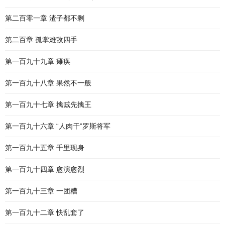
第二百零一章 渣子都不剩
第二百章 孤掌难敌四手
第一百九十九章 瘫痪
第一百九十八章 果然不一般
第一百九十七章 擒贼先擒王
第一百九十六章 “人肉干”罗斯将军
第一百九十五章 千里现身
第一百九十四章 愈演愈烈
第一百九十三章 一团糟
第一百九十二章 快乱套了