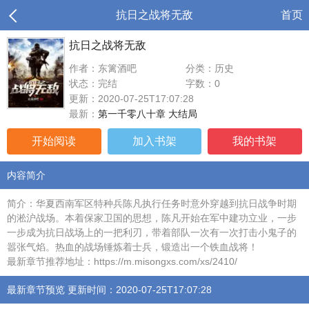
抗日之战将无敌
首页
抗日之战将无敌
作者：东篱酒吧
分类：历史
状态：完结
字数：0
更新：2020-07-25T17:07:28
最新：
第一千零八十章 大结局
开始阅读
加入书架
我的书架
内容简介
简介：华夏西南军区特种兵陈凡执行任务时意外穿越到抗日战争时期
的淞沪战场。本着保家卫国的思想，陈凡开始在军中建功立业，一步
一步成为抗日战场上的一把利刃，带着部队一次有一次打击小鬼子的
嚣张气焰。热血的战场锤炼着士兵，锻造出一个铁血战将！
最新章节推荐地址：https://m.misongxs.com/xs/2410/
最新章节预览 更新时间：2020-07-25T17:07:28