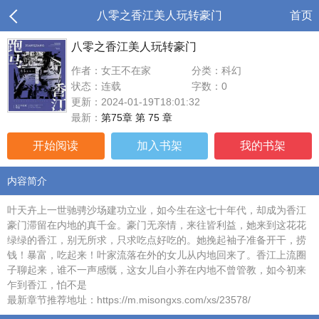
八零之香江美人玩转豪门
首页
八零之香江美人玩转豪门
作者：女王不在家
分类：科幻
状态：连载
字数：0
更新：2024-01-19T18:01:32
最新：
第75章 第 75 章
开始阅读
加入书架
我的书架
内容简介
叶天卉上一世驰骋沙场建功立业，如今生在这七十年代，却成为香江
豪门滞留在内地的真千金。豪门无亲情，来往皆利益，她来到这花花
绿绿的香江，别无所求，只求吃点好吃的。她挽起袖子准备开干，捞
钱！暴富，吃起来！叶家流落在外的女儿从内地回来了。香江上流圈
子聊起来，谁不一声感慨，这女儿自小养在内地不曾管教，如今初来
乍到香江，怕不是
最新章节推荐地址：https://m.misongxs.com/xs/23578/