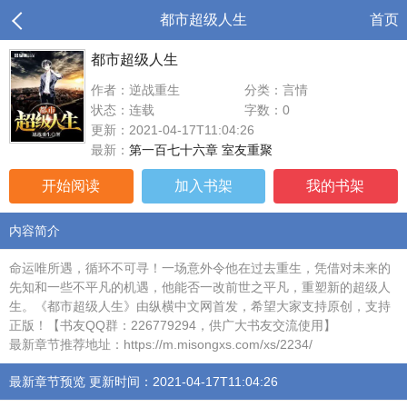
都市超级人生
首页
都市超级人生
作者：逆战重生
分类：言情
状态：连载
字数：0
更新：2021-04-17T11:04:26
最新：
第一百七十六章 室友重聚
开始阅读
加入书架
我的书架
内容简介
命运唯所遇，循环不可寻！一场意外令他在过去重生，凭借对未来的
先知和一些不平凡的机遇，他能否一改前世之平凡，重塑新的超级人
生。《都市超级人生》由纵横中文网首发，希望大家支持原创，支持
正版！【书友QQ群：226779294，供广大书友交流使用】
最新章节推荐地址：https://m.misongxs.com/xs/2234/
最新章节预览 更新时间：2021-04-17T11:04:26