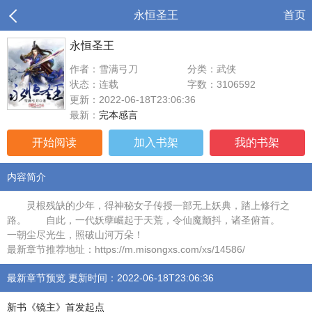
永恒圣王
首页
永恒圣王
作者：雪满弓刀
分类：武侠
状态：连载
字数：3106592
更新：2022-06-18T23:06:36
最新：
完本感言
开始阅读
加入书架
我的书架
内容简介
灵根残缺的少年，得神秘女子传授一部无上妖典，踏上修行之
路。 自此，一代妖孽崛起于天荒，令仙魔颤抖，诸圣俯首。
一朝尘尽光生，照破山河万朵！
最新章节推荐地址：https://m.misongxs.com/xs/14586/
最新章节预览 更新时间：2022-06-18T23:06:36
新书《镜主》首发起点