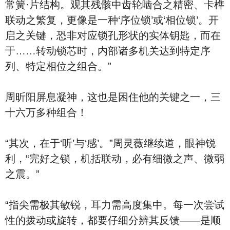
常簧·片结构。观其残骸中齿轮啮合之精密、卡榫
联动之繁复，更像是一种‘序位锁’或‘相位锁’。开
启之关键，恐非对应锁孔形状的实体钥匙，而在
于……转动锁芯时，内部诸多机关达到特定序
列、特定相位之组合。”
周昕阳屏息凝神，这也是困住他的关键之一，三
十六万多种组合！
“其次，在于‘听’与‘感’。”周灵薇继续道，眼神锐
利，“完好之锁，机括联动，必有细微之声、微弱
之震。”
“指尖需极其敏锐，耳力需高度集中。每一次尝试
性的拨动或旋转，都要仔细分辨其反馈——是顺