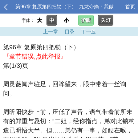
第96章 复原第四把锁（下）_九龙夺嫡：我做个梦，怎成皇帝了
首页
大
中
小
护眼
关灯
字体：
上一章
目录
下一章
第96章 复原第四把锁（下）
『章节错误,点此举报』
第(1/3)页
周灵薇闻声驻足，回眸望来，眼中带着一丝询
问。
周昕阳快步上前，压低了声音，语气带着前所未
有的郑重与恳切：“二姐，经你指点，弟对此锁构
造已明悟大半。但……弟仍有一事，如鲠在喉，