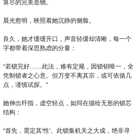
算尽的完美造物。
晨光愈明，映照着她沉静的侧脸。
良久，她才缓缓开口，声音轻缓却清晰，每一个
字都带着深思熟虑的分量：
“若锁完好……此法，难有定规，因锁钥唯一，全
凭制锁者之心意。但万变不离其宗，或可依循几
点，谨慎试探。”
她伸出纤指，虚空轻点，如同在描绘无形的锁芯
结构：
“首先，需定其‘性’。此锁集机关之大成，绝非寻