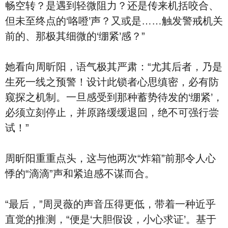
畅空转？是遇到轻微阻力？还是传来机括咬合、
但未至终点的‘咯噔’声？又或是……触发警戒机关
前的、那极其细微的‘绷紧’感？”
她看向周昕阳，语气极其严肃：“尤其后者，乃是
生死一线之预警！设计此锁者心思缜密，必有防
窥探之机制。一旦感受到那种蓄势待发的‘绷紧’，
必须立刻停止，并原路缓缓退回，绝不可强行尝
试！”
周昕阳重重点头，这与他两次“炸箱”前那令人心
悸的“滴滴”声和紧迫感不谋而合。
“最后，”周灵薇的声音压得更低，带着一种近乎
直觉的推测，“便是‘大胆假设，小心求证’。基于