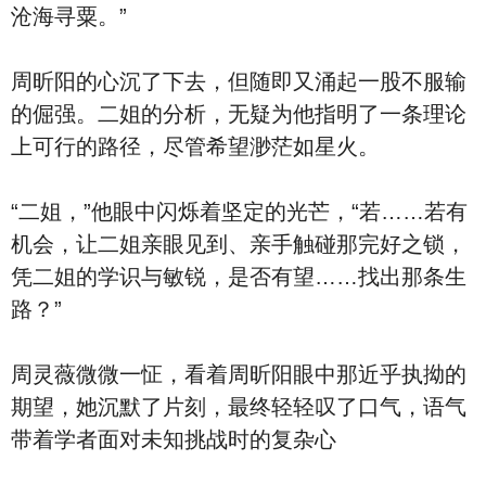
沧海寻粟。”
周昕阳的心沉了下去，但随即又涌起一股不服输
的倔强。二姐的分析，无疑为他指明了一条理论
上可行的路径，尽管希望渺茫如星火。
“二姐，”他眼中闪烁着坚定的光芒，“若……若有
机会，让二姐亲眼见到、亲手触碰那完好之锁，
凭二姐的学识与敏锐，是否有望……找出那条生
路？”
周灵薇微微一怔，看着周昕阳眼中那近乎执拗的
期望，她沉默了片刻，最终轻轻叹了口气，语气
带着学者面对未知挑战时的复杂心