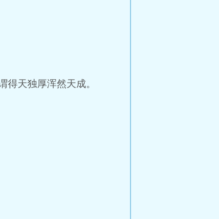
谓得天独厚浑然天成。