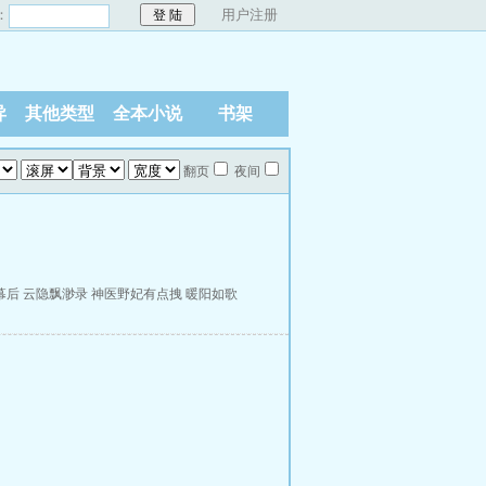
：
用户注册
异
其他类型
全本小说
书架
翻页
夜间
幕后
云隐飘渺录
神医野妃有点拽
暖阳如歌