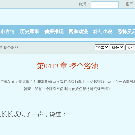
账号：
密码
都市言情
历史军事
侦探推理
网游动漫
科幻小说
恐怖灵
3 章 挖个浴池
第0413 章 挖个浴池
家主她又又又去搞事了！
我本废物
两次栽在清冷师尊手上
穿越综影：从下乡开始隐居
神豪，我有一个随身空间
我与兽娘们都将是究级天赋的
又长长叹息了一声，说道：