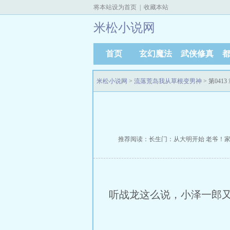
将本站设为首页
|
收藏本站
米松小说网
首页
玄幻魔法
武侠修真
米松小说网
>
流落荒岛我从草根变男神
> 第041
推荐阅读：
长生门：从大明开始
老爷！
听战龙这么说，小泽一郎