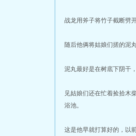
战龙用斧子将竹子截断劈
随后他俩将姑娘们搓的泥
泥丸最好是在树底下阴干
见姑娘们还在忙着捡拾木
浴池。
这是他早就打算好的，以