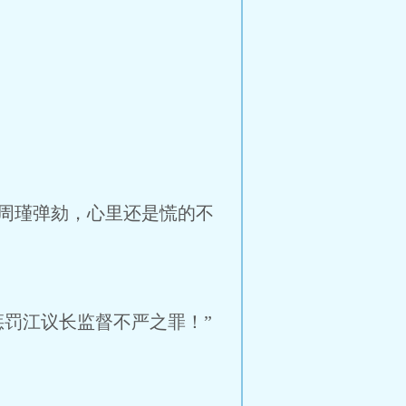
周瑾弹劾，心里还是慌的不
罚江议长监督不严之罪！”