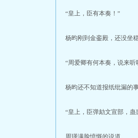
“皇上，臣有本奏！”
杨昀刚到金銮殿，还没坐
“周爱卿有何本奏，说来听
杨昀还不知道报纸纰漏的
“皇上，臣弹劾文宣部，蛊
周瑾满脸愤慨的说道。