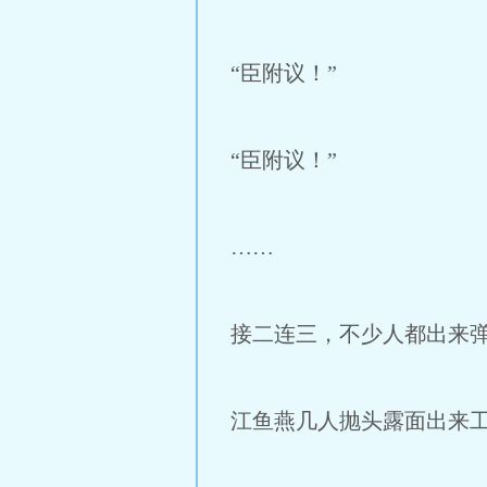
“臣附议！”
“臣附议！”
……
接二连三，不少人都出来
江鱼燕几人抛头露面出来