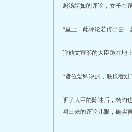
照汤靖如的评论，女子在
“皇上，此评论若传出去，
弹劾文宣部的大臣跪在地
“诸位爱卿说的，朕也看过
听了大臣的陈述后，杨昀
圈出来的评论几眼，确实