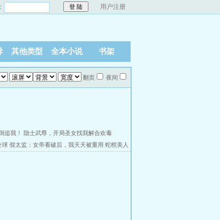
：
用户注册
异
其他类型
全本小说
书架
翻页
夜间
倒追我！
隐士武尊，开局圣女找我解合欢毒
全球
假太监：女帝看破后，我天天被重用
蛇棺美人