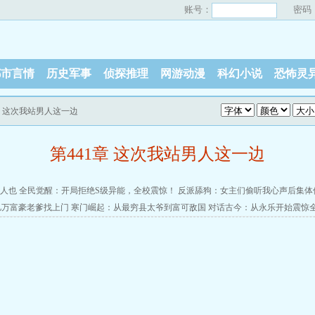
账号：
密码
都市言情
历史军事
侦探推理
网游动漫
科幻小说
恐怖灵
1章 这次我站男人这一边
第441章 这次我站男人这一边
人也
全民觉醒：开局拒绝S级异能，全校震惊！
反派舔狗：女主们偷听我心声后集体
亿万富豪老爹找上门
寒门崛起：从最穷县太爷到富可敌国
对话古今：从永乐开始震惊