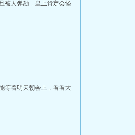
旦被人弹劾，皇上肯定会怪
能等着明天朝会上，看看大